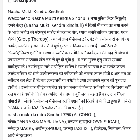
Description
Nasha Mukti Kendra Sindhuli
Welcome to Nasha Mukti Kendra Sindhuli ( नशा मुक्ति केंद्र सिंधुली)
हमारे केंद्र (Nasha Mukti Kendra Sindhuli ) में किसी भी तरह का नशा करने
के आदी व्यक्ति को प्रेमपूर्ण माहौल में रखकर योग, ध्यान, मनोवैज्ञानिक उपचार, ग्रुप
थैरेपी (Group Therapy), पंचकर्म तथा मेडिकल ट्रीटमेंट के संयोजन से बनाये गए
कार्यक्रम की सहायता से नशे से पूर्ण छुटकारा दिलवाया जाता है। अमेरिका के
“ऐल्कोहोलिक्स एनोनिमस तथा नारकोटिक्स एनोनिमस” कार्यक्रम की मदद से विश्व में
पचास लाख से ज्यादा लोग नशे से दूर हो चुके है। ये नशा मुक्ति हेतु सबसे प्रभावी
कार्यक्रम है। इसके द्वारा नशे से पीड़ित व्यक्ति में उसकी समस्या तथा उनके कारण
उसके परिवार को होने वाली समस्या को स्वीकारने की भावना उत्पन होती है और जब वह
स्वीकार कर लेता है कि वह एक शराबी या नशेडी है तथा तब उसमे सुधार की शुरुवात
होती है। इसके द्वारा पीड़ित व्यक्ति को पता चलता है कि वह क्यों नशे पर नियंत्रण नहीं
रख पाता है क्योकि जिसे वह व्यक्ति और समाज बुरी लत समझते है वह लत नहीं एक
बीमारी है। जोकि “अमेरिकन मेडिकल एसोसिएशन” की रिसर्च से भी सिद्ध हुआ है। जिसे
“एडिक्टिव पर्सनालिटी डिसऑडर” नाम दिया गया है।
nasha mukti kendra Sindhuli शराब (ALCOHOL),
गांजा(CANNABIS/MARIJUANA), ब्राउन शुगर(BROWN SUGAR),
स्मैक(SMACK), अफीम(OPIUM), चरस(HASHISH), टॅब्लेट्स, सिलोचन, थिनर
आदि से छुटकारा