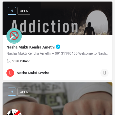
OPEN
Nasha Mukti Kendra Amethi
Nasha Mukti Kendra Amethi – 09131190455 Welcome to Nasha Mukti Kendra Amethi ( नशा मुक्ति केंद्र अमेठी )…
9131190455
Nasha Mukti Kendra
OPEN