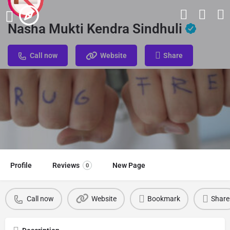
Nasha Mukti Kendra Sindhuli
Call now
Website
Share
Profile
Reviews
New Page
0
Call now
Website
Bookmark
Share