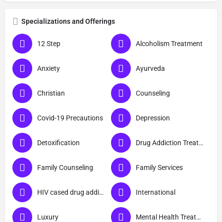
Specializations and Offerings
12 Step
Alcoholism Treatment
Anxiety
Ayurveda
Christian
Counseling
Covid-19 Precautions
Depression
Detoxification
Drug Addiction Treatment
Family Counseling
Family Services
HIV cased drug addicts
International
Luxury
Mental Health Treatment