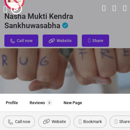
Nasha Mukti Kendra
Sankhuwasabha
Call now
Website
Share
Profile
Reviews
New Page
0
Call now
Website
Bookmark
Share