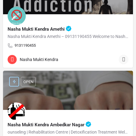
Nasha Mukti Kendra Amethi
Nasha Mukti Kendra Amethi – 09131190455 Welcome to Nasha Mukti Kendra Amethi ( नशा मुक्ति केंद्र अमेठी )…
9131190455
Nasha Mukti Kendra
OPEN
Nasha Mukti Kendra Ambedkar Nagar
ounseling | Rehabilitation Centre | Detoxification Treatment Welcome Nasha Mukti Kendra Ambedkar Nagar –…