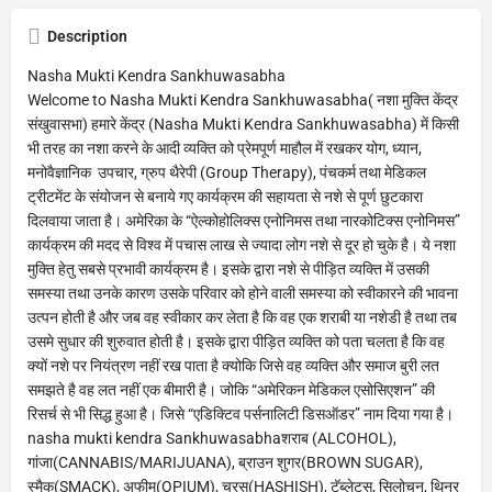
Description
Nasha Mukti Kendra Sankhuwasabha
Welcome to Nasha Mukti Kendra Sankhuwasabha( नशा मुक्ति केंद्र
संखुवासभा) हमारे केंद्र (Nasha Mukti Kendra Sankhuwasabha) में किसी
भी तरह का नशा करने के आदी व्यक्ति को प्रेमपूर्ण माहौल में रखकर योग, ध्यान,
मनोवैज्ञानिक उपचार, ग्रुप थैरेपी (Group Therapy), पंचकर्म तथा मेडिकल
ट्रीटमेंट के संयोजन से बनाये गए कार्यक्रम की सहायता से नशे से पूर्ण छुटकारा
दिलवाया जाता है। अमेरिका के “ऐल्कोहोलिक्स एनोनिमस तथा नारकोटिक्स एनोनिमस”
कार्यक्रम की मदद से विश्व में पचास लाख से ज्यादा लोग नशे से दूर हो चुके है। ये नशा
मुक्ति हेतु सबसे प्रभावी कार्यक्रम है। इसके द्वारा नशे से पीड़ित व्यक्ति में उसकी
समस्या तथा उनके कारण उसके परिवार को होने वाली समस्या को स्वीकारने की भावना
उत्पन होती है और जब वह स्वीकार कर लेता है कि वह एक शराबी या नशेडी है तथा तब
उसमे सुधार की शुरुवात होती है। इसके द्वारा पीड़ित व्यक्ति को पता चलता है कि वह
क्यों नशे पर नियंत्रण नहीं रख पाता है क्योकि जिसे वह व्यक्ति और समाज बुरी लत
समझते है वह लत नहीं एक बीमारी है। जोकि “अमेरिकन मेडिकल एसोसिएशन” की
रिसर्च से भी सिद्ध हुआ है। जिसे “एडिक्टिव पर्सनालिटी डिसऑडर” नाम दिया गया है।
nasha mukti kendra Sankhuwasabhaशराब (ALCOHOL),
गांजा(CANNABIS/MARIJUANA), ब्राउन शुगर(BROWN SUGAR),
स्मैक(SMACK), अफीम(OPIUM), चरस(HASHISH), टॅब्लेट्स, सिलोचन, थिनर