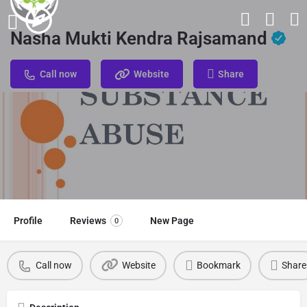
Nasha Mukti Kendra Rajsamand
Call now
Website
Share
Profile
Reviews
New Page
0
Call now
Website
Bookmark
Share