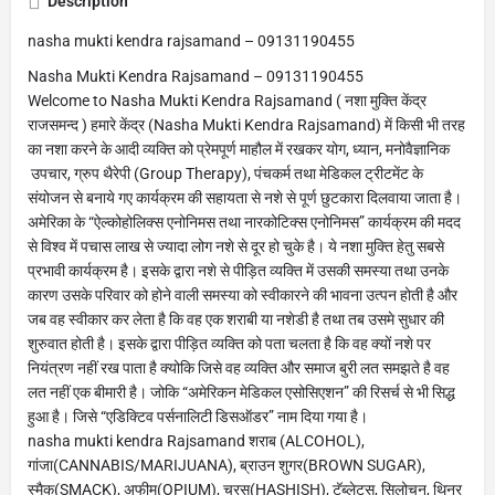
Description
nasha mukti kendra rajsamand – 09131190455
Nasha Mukti Kendra Rajsamand – 09131190455
Welcome to Nasha Mukti Kendra Rajsamand ( नशा मुक्ति केंद्र
राजसमन्द ) हमारे केंद्र (Nasha Mukti Kendra Rajsamand) में किसी भी तरह
का नशा करने के आदी व्यक्ति को प्रेमपूर्ण माहौल में रखकर योग, ध्यान, मनोवैज्ञानिक
उपचार, ग्रुप थैरेपी (Group Therapy), पंचकर्म तथा मेडिकल ट्रीटमेंट के
संयोजन से बनाये गए कार्यक्रम की सहायता से नशे से पूर्ण छुटकारा दिलवाया जाता है।
अमेरिका के “ऐल्कोहोलिक्स एनोनिमस तथा नारकोटिक्स एनोनिमस” कार्यक्रम की मदद
से विश्व में पचास लाख से ज्यादा लोग नशे से दूर हो चुके है। ये नशा मुक्ति हेतु सबसे
प्रभावी कार्यक्रम है। इसके द्वारा नशे से पीड़ित व्यक्ति में उसकी समस्या तथा उनके
कारण उसके परिवार को होने वाली समस्या को स्वीकारने की भावना उत्पन होती है और
जब वह स्वीकार कर लेता है कि वह एक शराबी या नशेडी है तथा तब उसमे सुधार की
शुरुवात होती है। इसके द्वारा पीड़ित व्यक्ति को पता चलता है कि वह क्यों नशे पर
नियंत्रण नहीं रख पाता है क्योकि जिसे वह व्यक्ति और समाज बुरी लत समझते है वह
लत नहीं एक बीमारी है। जोकि “अमेरिकन मेडिकल एसोसिएशन” की रिसर्च से भी सिद्ध
हुआ है। जिसे “एडिक्टिव पर्सनालिटी डिसऑडर” नाम दिया गया है।
nasha mukti kendra Rajsamand शराब (ALCOHOL),
गांजा(CANNABIS/MARIJUANA), ब्राउन शुगर(BROWN SUGAR),
स्मैक(SMACK), अफीम(OPIUM), चरस(HASHISH), टॅब्लेट्स, सिलोचन, थिनर