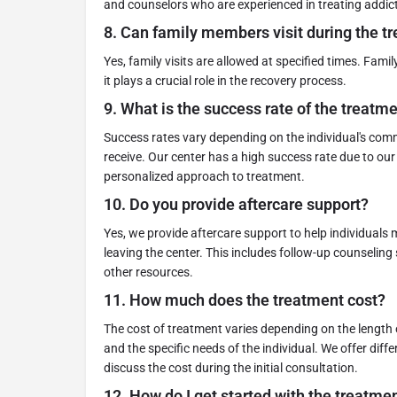
and counselors who are experienced in treating addic
8.
Can family members visit during the t
Yes, family visits are allowed at specified times. Fam
it plays a crucial role in the recovery process.
9.
What is the success rate of the treatm
Success rates vary depending on the individual's co
receive. Our center has a high success rate due to o
personalized approach to treatment.
10.
Do you provide aftercare support?
Yes, we provide aftercare support to help individuals m
leaving the center. This includes follow-up counselin
other resources.
11.
How much does the treatment cost?
The cost of treatment varies depending on the length 
and the specific needs of the individual. We offer dif
discuss the cost during the initial consultation.
12.
How do I get started with the treatme