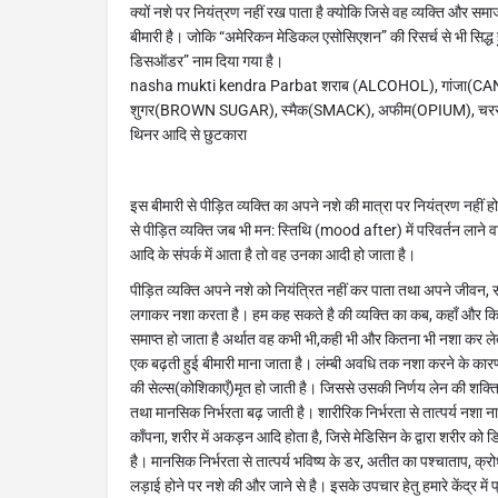
क्यों नशे पर नियंत्रण नहीं रख पाता है क्योकि जिसे वह व्यक्ति और स
बीमारी है। जोकि “अमेरिकन मेडिकल एसोसिएशन” की रिसर्च से भी सिद्ध 
डिसऑडर” नाम दिया गया है।
nasha mukti kendra Parbat शराब (ALCOHOL), गांजा(C
शुगर(BROWN SUGAR), स्मैक(SMACK), अफीम(OPIUM), चरस(H
थिनर आदि से छुटकारा
इस बीमारी से पीड़ित व्यक्ति का अपने नशे की मात्रा पर नियंत्रण नहीं
से पीड़ित व्यक्ति जब भी मन: स्तिथि (mood after) में परिवर्तन लाने वाल
आदि के संपर्क में आता है तो वह उनका आदी हो जाता है।
पीड़ित व्यक्ति अपने नशे को नियंत्रित नहीं कर पाता तथा अपने जीवन, 
लगाकर नशा करता है। हम कह सकते है की व्यक्ति का कब, कहाँ और कि
समाप्त हो जाता है अर्थात वह कभी भी,कही भी और कितना भी नशा कर लेत
एक बढ़ती हुई बीमारी माना जाता है। लंम्बी अवधि तक नशा करने के कारण 
की सेल्स(कोशिकाएँ)मृत हो जाती है। जिससे उसकी निर्णय लेन की शक्ति
तथा मानसिक निर्भरता बढ़ जाती है। शारीरिक निर्भरता से तात्पर्य नशा ना 
काँपना, शरीर में अकड़न आदि होता है, जिसे मेडिसिन के द्वारा शरीर को 
है। मानसिक निर्भरता से तात्पर्य भविष्य के डर, अतीत का पश्चाताप, क्
लड़ाई होने पर नशे की और जाने से है। इसके उपचार हेतु हमारे केंद्र में प्रश