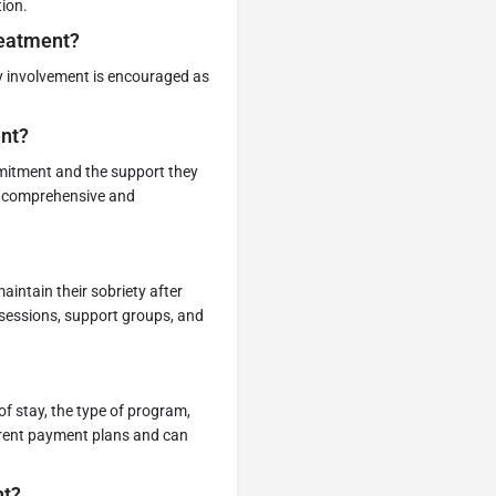
tion.
reatment?
ily involvement is encouraged as
ent?
mmitment and the support they
ur comprehensive and
aintain their sobriety after
g sessions, support groups, and
of stay, the type of program,
ferent payment plans and can
nt?