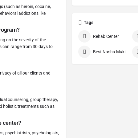
gs (such as heroin, cocaine,
ehavioral addictions like
Tags
program?
Rehab Center
g on the severity of the
ms can range from 30 days to
Best Nasha Mukti Kendra
ivacy of all our clients and
idual counseling, group therapy,
d holistic treatments such as
e center?
s, psychiatrists, psychologists,