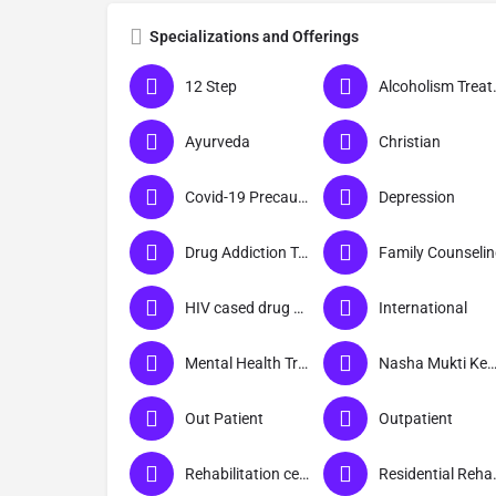
Specializations and Offerings
12 Step
Alcohol
Ayurveda
Christian
Covid-19 Precautions
Depression
Drug Addiction Treatment
Family Counseli
HIV cased drug addicts
International
Mental Health Treatment
Nasha Mukti Kend
Out Patient
Outpatient
Rehabilitation centre
Residenti