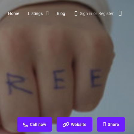
Home
Listings
Blog
Sign in
or
Register
Call now
Website
Share