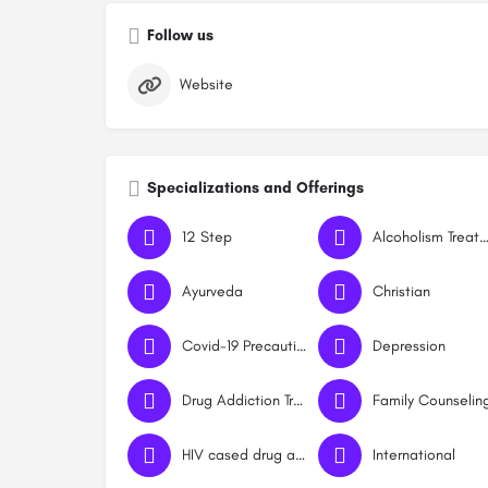
Follow us
Website
Specializations and Offerings
12 Step
Alcoholism Treatme
Ayurveda
Christian
Covid-19 Precautions
Depression
Drug Addiction Treatment
Family Counselin
HIV cased drug addicts
International