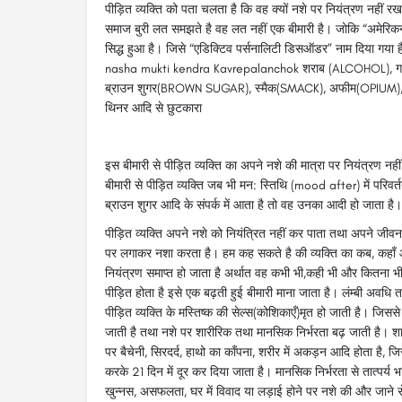
पीड़ित व्यक्ति को पता चलता है कि वह क्यों नशे पर नियंत्रण नहीं रख
समाज बुरी लत समझते है वह लत नहीं एक बीमारी है। जोकि “अमेरिक
सिद्ध हुआ है। जिसे “एडिक्टिव पर्सनालिटी डिसऑडर” नाम दिया गया 
nasha mukti kendra Kavrepalanchok शराब (ALCOHOL), 
ब्राउन शुगर(BROWN SUGAR), स्मैक(SMACK), अफीम(OPIUM), च
थिनर आदि से छुटकारा
इस बीमारी से पीड़ित व्यक्ति का अपने नशे की मात्रा पर नियंत्रण न
बीमारी से पीड़ित व्यक्ति जब भी मन: स्तिथि (mood after) में परिवर्तन
ब्राउन शुगर आदि के संपर्क में आता है तो वह उनका आदी हो जाता है।
पीड़ित व्यक्ति अपने नशे को नियंत्रित नहीं कर पाता तथा अपने जीवन
पर लगाकर नशा करता है। हम कह सकते है की व्यक्ति का कब, कहाँ
नियंत्रण समाप्त हो जाता है अर्थात वह कभी भी,कही भी और कितना भ
पीड़ित होता है इसे एक बढ़ती हुई बीमारी माना जाता है। लंम्बी अवधि
पीड़ित व्यक्ति के मस्तिष्क की सेल्स(कोशिकाएँ)मृत हो जाती है। जिसस
जाती है तथा नशे पर शारीरिक तथा मानसिक निर्भरता बढ़ जाती है। शारी
पर बैचेनी, सिरदर्द, हाथो का काँपना, शरीर में अकड़न आदि होता है, जिस
करके 21 दिन में दूर कर दिया जाता है। मानसिक निर्भरता से तात्पर्य 
खुन्नस, असफलता, घर में विवाद या लड़ाई होने पर नशे की और जाने से ह