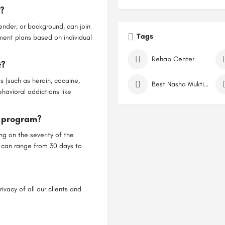
a?
ender, or background, can join
Tags
ent plans based on individual
Rehab Center
t?
s (such as heroin, cocaine,
Best Nasha Mukti Kendra
havioral addictions like
t program?
g on the severity of the
s can range from 30 days to
ivacy of all our clients and