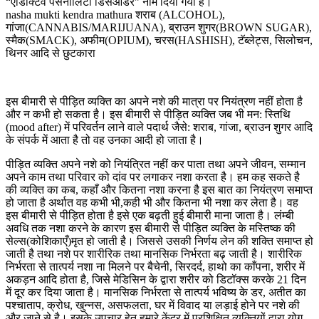
“एडिक्टिव पर्सनालिटी डिसऑडर” नाम दिया गया है।
nasha mukti kendra mathura शराब (ALCOHOL),
गांजा(CANNABIS/MARIJUANA), ब्राउन शुगर(BROWN SUGAR),
स्मैक(SMACK), अफीम(OPIUM), चरस(HASHISH), टॅब्लेट्स, सिलोचन,
थिनर आदि से छुटकारा
इस बीमारी से पीड़ित व्यक्ति का अपने नशे की मात्रा पर नियंत्रण नहीं होता है
और न कभी हो सकता है। इस बीमारी से पीड़ित व्यक्ति जब भी मन: स्तिथि
(mood after) में परिवर्तन लाने वाले पदार्थ जैसे: शराब, गांजा, ब्राउन शुगर आदि
के संपर्क में आता है तो वह उनका आदी हो जाता है।
पीड़ित व्यक्ति अपने नशे को नियंत्रित नहीं कर पाता तथा अपने जीवन, सम्मान
अपने काम तथा परिवार को दांव पर लगाकर नशा करता है। हम कह सकते है
की व्यक्ति का कब, कहाँ और कितना नशा करना है इस बात का नियंत्रण समाप्त
हो जाता है अर्थात वह कभी भी,कही भी और कितना भी नशा कर लेता है। वह
इस बीमारी से पीड़ित होता है इसे एक बढ़ती हुई बीमारी माना जाता है। लंम्बी
अवधि तक नशा करने के कारण इस बीमारी से पीड़ित व्यक्ति के मस्तिष्क की
सेल्स(कोशिकाएँ)मृत हो जाती है। जिससे उसकी निर्णय लेन की शक्ति समाप्त हो
जाती है तथा नशे पर शारीरिक तथा मानसिक निर्भरता बढ़ जाती है। शारीरिक
निर्भरता से तात्पर्य नशा ना मिलने पर बैचेनी, सिरदर्द, हाथो का काँपना, शरीर में
अकड़न आदि होता है, जिसे मेडिसिन के द्वारा शरीर को डिटॉक्स करके 21 दिन
में दूर कर दिया जाता है। मानसिक निर्भरता से तात्पर्य भविष्य के डर, अतीत का
पश्चाताप, क्रोध, खुन्नस, असफलता, घर में विवाद या लड़ाई होने पर नशे की
और जाने से है। इसके उपचार हेतु हमारे केंद्र में प्रशिक्षित व्यक्तियों द्वारा योग,