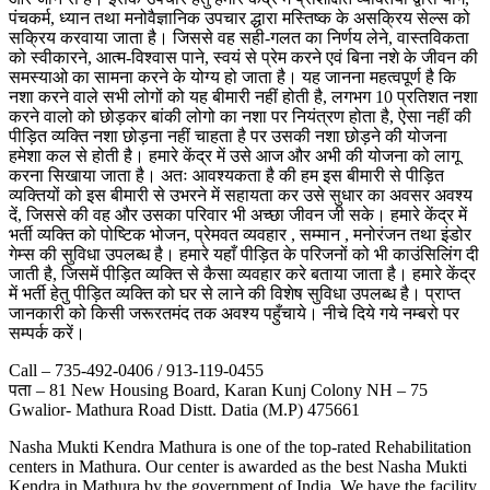
पंचकर्म, ध्यान तथा मनोवैज्ञानिक उपचार द्धारा मस्तिष्क के असक्रिय सेल्स को
सक्रिय करवाया जाता है। जिससे वह सही-गलत का निर्णय लेने, वास्तविकता
को स्वीकारने, आत्म-विश्वास पाने, स्वयं से प्रेम करने एवं बिना नशे के जीवन की
समस्याओ का सामना करने के योग्य हो जाता है। यह जानना महत्वपूर्ण है कि
नशा करने वाले सभी लोगों को यह बीमारी नहीं होती है, लगभग 10 प्रतिशत नशा
करने वालो को छोड़कर बांकी लोगो का नशा पर नियंत्रण होता है, ऐसा नहीं की
पीड़ित व्यक्ति नशा छोड़ना नहीं चाहता है पर उसकी नशा छोड़ने की योजना
हमेशा कल से होती है। हमारे केंद्र में उसे आज और अभी की योजना को लागू
करना सिखाया जाता है। अतः आवश्यकता है की हम इस बीमारी से पीड़ित
व्यक्तियों को इस बीमारी से उभरने में सहायता कर उसे सुधार का अवसर अवश्य
दें, जिससे की वह और उसका परिवार भी अच्छा जीवन जी सके। हमारे केंद्र में
भर्ती व्यक्ति को पोष्टिक भोजन, प्रेमवत व्यवहार , सम्मान , मनोरंजन तथा इंडोर
गेम्स की सुविधा उपलब्ध है। हमारे यहाँ पीड़ित के परिजनों को भी काउंसिलिंग दी
जाती है, जिसमें पीड़ित व्यक्ति से कैसा व्यवहार करे बताया जाता है। हमारे केंद्र
में भर्ती हेतु पीड़ित व्यक्ति को घर से लाने की विशेष सुविधा उपलब्ध है। प्राप्त
जानकारी को किसी जरूरतमंद तक अवश्य पहुँचाये। नीचे दिये गये नम्बरो पर
सम्पर्क करें।
Call – 735-492-0406 / 913-119-0455
पता – 81 New Housing Board, Karan Kunj Colony NH – 75
Gwalior- Mathura Road Distt. Datia (M.P) 475661
Nasha Mukti Kendra Mathura is one of the top-rated Rehabilitation
centers in Mathura. Our center is awarded as the best Nasha Mukti
Kendra in Mathura by the government of India. We have the facility