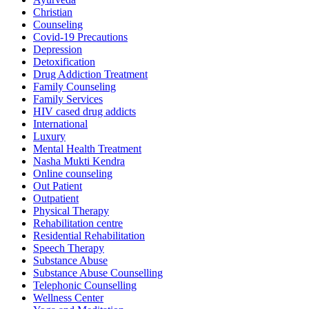
Christian
Counseling
Covid-19 Precautions
Depression
Detoxification
Drug Addiction Treatment
Family Counseling
Family Services
HIV cased drug addicts
International
Luxury
Mental Health Treatment
Nasha Mukti Kendra
Online counseling
Out Patient
Outpatient
Physical Therapy
Rehabilitation centre
Residential Rehabilitation
Speech Therapy
Substance Abuse
Substance Abuse Counselling
Telephonic Counselling
Wellness Center