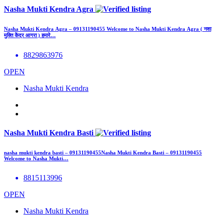
Nasha Mukti Kendra Agra
Nasha Mukti Kendra Agra – 09131190455 Welcome to Nasha Mukti Kendra Agra ( नशा
मुक्ति केंद्र आगरा ) हमारे…
8829863976
OPEN
Nasha Mukti Kendra
Nasha Mukti Kendra Basti
nasha mukti kendra basti – 09131190455Nasha Mukti Kendra Basti – 09131190455
Welcome to Nasha Mukti…
8815113996
OPEN
Nasha Mukti Kendra