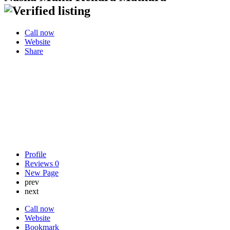
Call now
Website
Share
Profile
Reviews
0
New Page
prev
next
Call now
Website
Bookmark