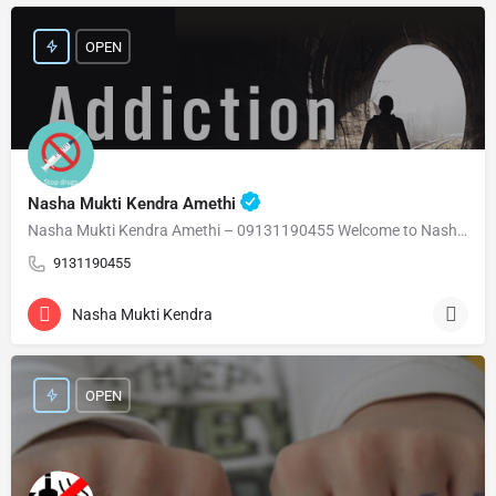
OPEN
Nasha Mukti Kendra Amethi
Nasha Mukti Kendra Amethi – 09131190455 Welcome to Nasha Mukti Kendra Amethi ( नशा मुक्ति केंद्र अमेठी )…
9131190455
Nasha Mukti Kendra
OPEN