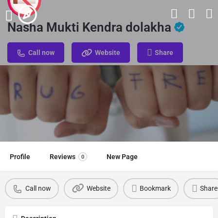
Nasha Mukti Kendra dolakha
Call now
Website
Share
Profile
Reviews
New Page
0
Call now
Website
Bookmark
Share