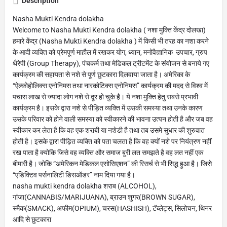
Description
Nasha Mukti Kendra dolakha
Welcome to Nasha Mukti Kendra dolakha ( नशा मुक्ति केंद्र दोलखा)
हमारे केंद्र (Nasha Mukti Kendra dolakha ) में किसी भी तरह का नशा करने
के आदी व्यक्ति को प्रेमपूर्ण माहौल में रखकर योग, ध्यान, मनोवैज्ञानिक उपचार, ग्रुप
थैरेपी (Group Therapy), पंचकर्म तथा मेडिकल ट्रीटमेंट के संयोजन से बनाये गए
कार्यक्रम की सहायता से नशे से पूर्ण छुटकारा दिलवाया जाता है। अमेरिका के
“ऐल्कोहोलिक्स एनोनिमस तथा नारकोटिक्स एनोनिमस” कार्यक्रम की मदद से विश्व में
पचास लाख से ज्यादा लोग नशे से दूर हो चुके है। ये नशा मुक्ति हेतु सबसे प्रभावी
कार्यक्रम है। इसके द्वारा नशे से पीड़ित व्यक्ति में उसकी समस्या तथा उनके कारण
उसके परिवार को होने वाली समस्या को स्वीकारने की भावना उत्पन होती है और जब वह
स्वीकार कर लेता है कि वह एक शराबी या नशेडी है तथा तब उसमे सुधार की शुरुवात
होती है। इसके द्वारा पीड़ित व्यक्ति को पता चलता है कि वह क्यों नशे पर नियंत्रण नहीं
रख पाता है क्योकि जिसे वह व्यक्ति और समाज बुरी लत समझते है वह लत नहीं एक
बीमारी है। जोकि “अमेरिकन मेडिकल एसोसिएशन” की रिसर्च से भी सिद्ध हुआ है। जिसे
“एडिक्टिव पर्सनालिटी डिसऑडर” नाम दिया गया है।
nasha mukti kendra dolakha शराब (ALCOHOL),
गांजा(CANNABIS/MARIJUANA), ब्राउन शुगर(BROWN SUGAR),
स्मैक(SMACK), अफीम(OPIUM), चरस(HASHISH), टॅब्लेट्स, सिलोचन, थिनर
आदि से छुटकारा