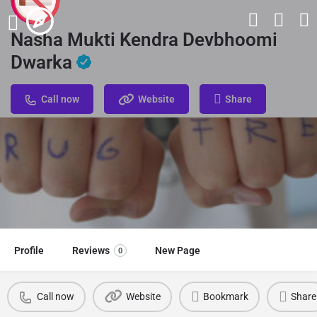
Nasha Mukti Kendra Devbhoomi
Dwarka
Call now
Website
Share
Profile
Reviews
New Page
0
Call now
Website
Bookmark
Share