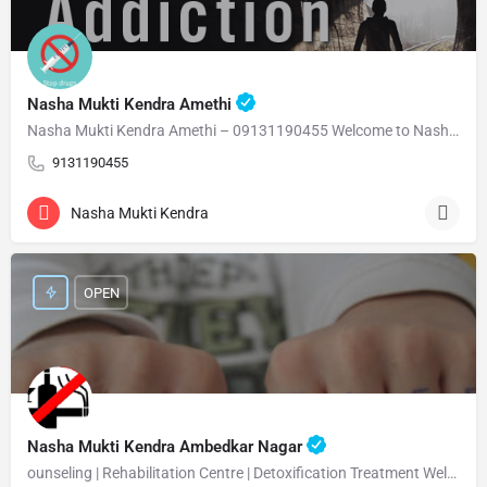
Nasha Mukti Kendra Amethi
Nasha Mukti Kendra Amethi – 09131190455 Welcome to Nasha Mukti Kendra Amethi ( नशा मुक्ति केंद्र अमेठी )…
9131190455
Nasha Mukti Kendra
OPEN
Nasha Mukti Kendra Ambedkar Nagar
ounseling | Rehabilitation Centre | Detoxification Treatment Welcome Nasha Mukti Kendra Ambedkar Nagar –…