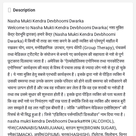
Description
Nasha Mukti Kendra Devbhoomi Dwarka
Welcome to Nasha Mukti Kendra Devbhoomi Dwarka( नशा मुक्ति
केंद्र देवभूमि द्वारका) हमारे केंद्र (Nasha Mukti Kendra Devbhoomi
Dwarka) में किसी भी तरह का नशा करने के आदी व्यक्ति को प्रेमपूर्ण माहौल में
रखकर योग, ध्यान, मनोवैज्ञानिक उपचार, ग्रुप थैरेपी (Group Therapy), पंचकर्म
तथा मेडिकल ट्रीटमेंट के संयोजन से बनाये गए कार्यक्रम की सहायता से नशे से पूर्ण
छुटकारा दिलवाया जाता है। अमेरिका के “ऐल्कोहोलिक्स एनोनिमस तथा नारकोटिक्स
एनोनिमस” कार्यक्रम की मदद से विश्व में पचास लाख से ज्यादा लोग नशे से दूर हो चुके
है। ये नशा मुक्ति हेतु सबसे प्रभावी कार्यक्रम है। इसके द्वारा नशे से पीड़ित व्यक्ति में
उसकी समस्या तथा उनके कारण उसके परिवार को होने वाली समस्या को स्वीकारने की
भावना उत्पन होती है और जब वह स्वीकार कर लेता है कि वह एक शराबी या नशेडी है
तथा तब उसमे सुधार की शुरुवात होती है। इसके द्वारा पीड़ित व्यक्ति को पता चलता है
कि वह क्यों नशे पर नियंत्रण नहीं रख पाता है क्योकि जिसे वह व्यक्ति और समाज बुरी
लत समझते है वह लत नहीं एक बीमारी है। जोकि “अमेरिकन मेडिकल एसोसिएशन” की
रिसर्च से भी सिद्ध हुआ है। जिसे “एडिक्टिव पर्सनालिटी डिसऑडर” नाम दिया गया है।
nasha mukti kendra Devbhoomi Dwarkaशराब (ALCOHOL),
गांजा(CANNABIS/MARIJUANA), ब्राउन शुगर(BROWN SUGAR),
स्मैक(SMACK), अफीम(OPIUM), चरस(HASHISH), टॅब्लेट्स, सिलोचन, थिनर