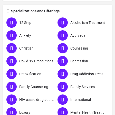
Specializations and Offerings
12 Step
Alcoholism Treatment
Anxiety
Ayurveda
Christian
Counseling
Covid-19 Precautions
Depression
Detoxification
Drug Addiction Treatment
Family Counseling
Family Services
HIV cased drug addicts
International
Luxury
Mental Health Treatment